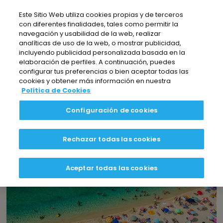
Nota:
Este Sitio Web utiliza cookies propias y de terceros
este
con diferentes finalidades, tales como permitir la
sitio
navegación y usabilidad de la web, realizar
web
analíticas de uso de la web, o mostrar publicidad,
incluyendo publicidad personalizada basada en la
incluye
EL BLOG DE BEZOYA
elaboración de perfiles. A continuación, puedes
un
configurar tus preferencias o bien aceptar todas las
sistema
cookies y obtener más información en nuestra
Política de Cookies
de
Sostenibilidad
Sabías que...
Recetas
accesibilidad.
Configuración de cookies
Rechazar todas las cookies
Aceptar todas las cookies