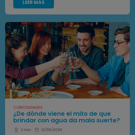
LEER MÁS
CURIOSIDADES
¿De dónde viene el mito de que
brindar con agua da mala suerte?
2 min
12/05/2026