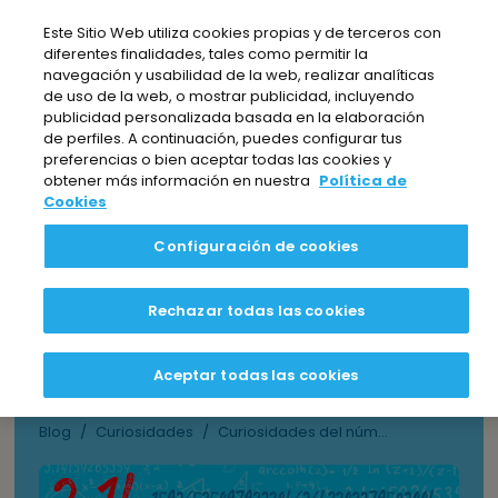
Nota:
Este Sitio Web utiliza cookies propias y de terceros con
este
diferentes finalidades, tales como permitir la
sitio
navegación y usabilidad de la web, realizar analíticas
web
de uso de la web, o mostrar publicidad, incluyendo
publicidad personalizada basada en la elaboración
incluye
de perfiles. A continuación, puedes configurar tus
EL BLOG DE BEZOYA
un
preferencias o bien aceptar todas las cookies y
sistema
obtener más información en nuestra
Política de
Cookies
de
accesibilidad.
Curiosidades del
Configuración de cookies
número Pi y el
Rechazar todas las cookies
infinito: ¿Está tu
historia aquí?
Aceptar todas las cookies
Blog
/
Curiosidades
/
Curiosidades del núm...