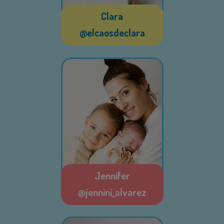
Clara
@elcaosdeclara
Jennifer
@jennini_alvarez