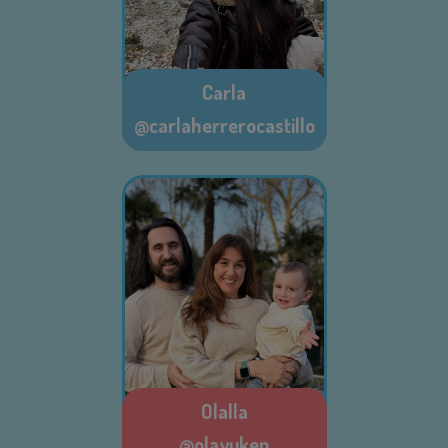
Carla
@carlaherrerocastillo
Olalla
@olayuken