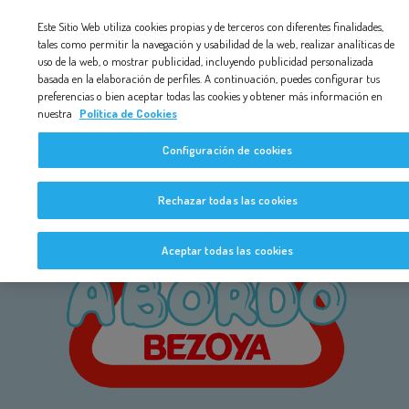
Nota:
Este Sitio Web utiliza cookies propias y de terceros con diferentes finalidades,
este
tales como permitir la navegación y usabilidad de la web, realizar analíticas de
uso de la web, o mostrar publicidad, incluyendo publicidad personalizada
sitio
basada en la elaboración de perfiles. A continuación, puedes configurar tus
web
preferencias o bien aceptar todas las cookies y obtener más información en
nuestra
Política de Cookies
incluye
un
Configuración de cookies
sistema
Rechazar todas las cookies
de
accesibilidad.
Aceptar todas las cookies