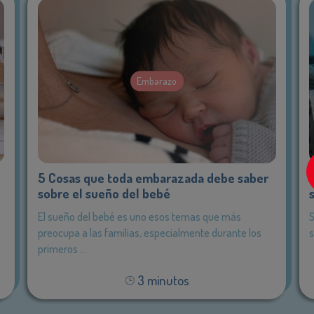
Embarazo
5 Cosas que toda embarazada debe saber
sobre el sueño del bebé
El sueño del bebé es uno esos temas que más
preocupa a las familias, especialmente durante los
s
primeros ...
3
minutos