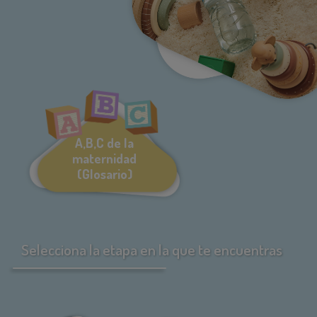
A,B,C de la
maternidad
(Glosario)
Selecciona la etapa en la que te encuentras