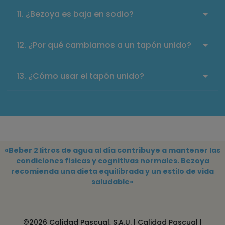
¿Bezoya es baja en sodio?
¿Por qué cambiamos a un tapón unido?
¿Cómo usar el tapón unido?
«Beber 2 litros de agua al día contribuye a mantener las
condiciones físicas y cognitivas normales. Bezoya
recomienda una dieta equilibrada y un estilo de vida
saludable»
©2026 Calidad Pascual, S.A.U. |
Calidad Pascual
|