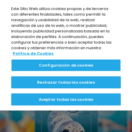
Nota:
Este Sitio Web utiliza cookies propias y de terceros
este
con diferentes finalidades, tales como permitir la
sitio
navegación y usabilidad de la web, realizar
web
analíticas de uso de la web, o mostrar publicidad,
incluyendo publicidad personalizada basada en la
incluye
elaboración de perfiles. A continuación, puedes
un
configurar tus preferencias o bien aceptar todas las
sistema
cookies y obtener más información en nuestra
Política de Cookies
de
accesibilidad.
Configuración de cookies
Rechazar todas las cookies
Aceptar todas las cookies