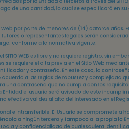
frecidos por la Entidad a terceros a través del SITIO
 pago de una cantidad, lo cual se especificará en s
io Web por parte de menores de (14) catorce años. 
, tutores o representantes legales serán consider
argo, conforme a la normativa vigente.
el SITIO WEB es libre y no requiere registro, sin e
s se requiere el alta previa en el Sitio Web mediante
ntificador y contraseña. En este caso, la contraseña,
de acuerdo a las reglas de robustez y complejidad
onara una contraseña que no cumpla con los requisit
 Entidad el usuario será avisado de este incumpli
 efectiva validez al alta del interesado en el Regis
sonal e intransferible. El Usuario se compromete a h
éndola a ningún tercero y tampoco a la propia la En
todia y confidencialidad de cualesquiera identifi