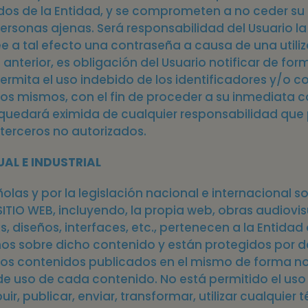
os de la Entidad, y se comprometen a no ceder su 
rsonas ajenas. Será responsabilidad del Usuario la ut
e a tal efecto una contraseña a causa de una utiliz
o anterior, es obligación del Usuario notificar de fo
mita el uso indebido de los identificadores y/o co
 los mismos, con el fin de proceder a su inmediata 
quedará eximida de cualquier responsabilidad que 
 terceros no autorizados.
UAL E INDUSTRIAL
ñolas y por la legislación nacional e internacional s
ITIO WEB, incluyendo, la propia web, obras audiovisu
s, diseños, interfaces, etc., pertenecen a la Entidad
echos sobre dicho contenido y están protegidos por 
B y los contenidos publicados en el mismo de forma no
e uso de cada contenido. No está permitido el uso 
ir, publicar, enviar, transformar, utilizar cualquier 