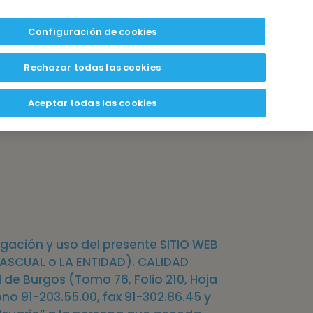
Configuración de cookies
Rechazar todas las cookies
Aceptar todas las cookies
gación y uso del presente SITIO WEB
 PASCUAL o LA ENTIDAD). CALIDAD
 de Burgos (Tomo 76, Folio 210, Hoja
ono 91-203.55.00, fax 91-302.86.45 y