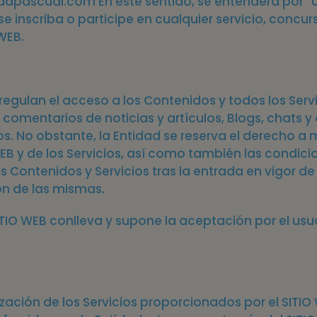
dpascual.com En este sentido, se entenderá por “U
, se inscriba o participe en cualquier servicio, conc
WEB.
 regulan el acceso a los Contenidos y todos los Ser
e comentarios de noticias y artículos, Blogs, chats y 
s. No obstante, la Entidad se reserva el derecho a 
EB y de los Servicios, así como también las condic
e los Contenidos y Servicios tras la entrada en vigor
ón de las mismas.
SITIO WEB conlleva y supone la aceptación por el us
lización de los Servicios proporcionados por el SITIO 