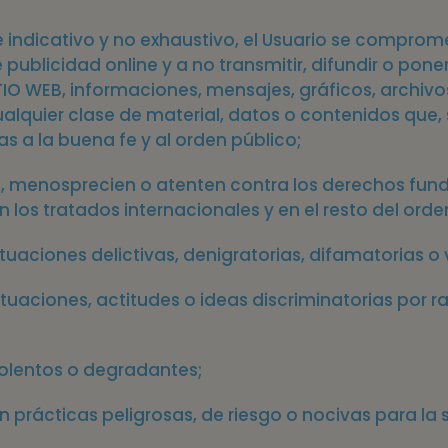
te indicativo y no exhaustivo, el Usuario se compro
e publicidad online y a no transmitir, difundir o pon
ITIO WEB, informaciones, mensajes, gráficos, archiv
alquier clase de material, datos o contenidos que, 
ias a la buena fe y al orden público;
, menosprecien o atenten contra los derechos fund
los tratados internacionales y en el resto del orde
uaciones delictivas, denigratorias, difamatorias o 
aciones, actitudes o ideas discriminatorias por raz
iolentos o degradantes;
n prácticas peligrosas, de riesgo o nocivas para la sa