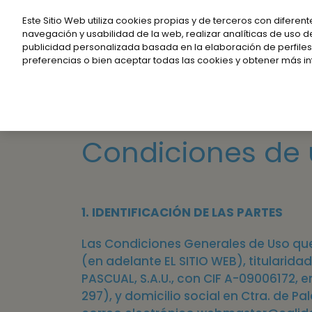
Nota:
Este Sitio Web utiliza cookies propias y de terceros con diferent
este
navegación y usabilidad de la web, realizar analíticas de uso d
publicidad personalizada basada en la elaboración de perfiles.
sitio
preferencias o bien aceptar todas las cookies y obtener más i
web
incluye
un
sistema
Condiciones de
de
accesibilidad.
Presione
1. IDENTIFICACIÓN DE LAS PARTES
Control-
F11
Las Condiciones Generales de Uso que
para
(en adelante EL SITIO WEB), titularid
PASCUAL, S.A.U., con CIF A-09006172, e
ajustar
297), y domicilio social en Ctra. de P
el