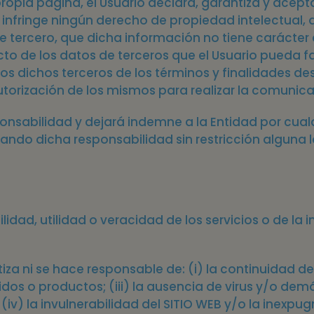
a propia página, el Usuario declara, garantiza y ace
 infringe ningún derecho de propiedad intelectual, 
e tercero, que dicha información no tiene carácter
cto de los datos de terceros que el Usuario pueda fac
os dichos terceros de los términos y finalidades de
utorización de los mismos para realizar la comunica
sponsabilidad y dejará indemne a la Entidad por cu
do dicha responsabilidad sin restricción alguna la 
lidad, utilidad o veracidad de los servicios o de la
za ni se hace responsable de: (i) la continuidad de l
dos o productos; (iii) la ausencia de virus y/o de
; (iv) la invulnerabilidad del SITIO WEB y/o la inexp