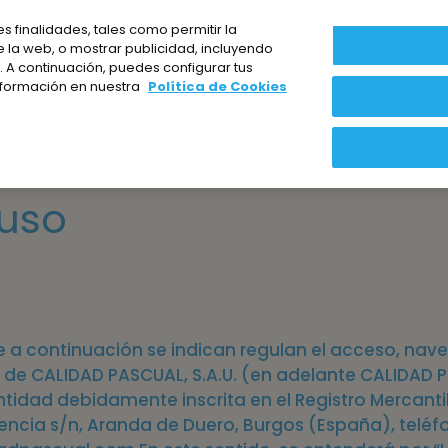
es finalidades, tales como permitir la
e la web, o mostrar publicidad, incluyendo
 A continuación, puedes configurar tus
nformación en nuestra
Política de Cookies
 uso
 a continuación se indican regulan el acceso, nave
ad de CALIDAD PASCUAL, S.A.U. (en adelante CALIDAD
ntidad debidamente inscrita en el Registro Mercantil
alencia s/n, Aranda de Duero, Burgos (España), teléf