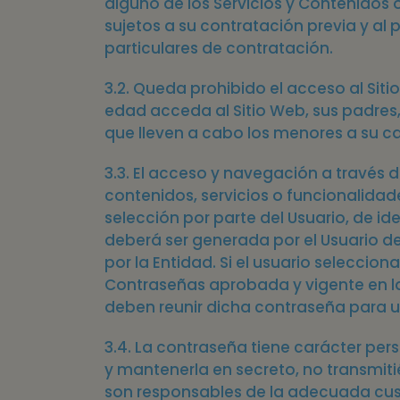
alguno de los Servicios y Contenidos o
Presione
sujetos a su contratación previa y al
Control-
particulares de contratación.
F10
3.2. Queda prohibido el acceso al Sit
para
edad acceda al Sitio Web, sus padres
abrir
que lleven a cabo los menores a su c
un
3.3. El acceso y navegación a través d
menú
contenidos, servicios o funcionalidade
de
selección por parte del Usuario, de ide
accesibilidad.
deberá ser generada por el Usuario 
por la Entidad. Si el usuario selecci
Contraseñas aprobada y vigente en la
deben reunir dicha contraseña para una
3.4. La contraseña tiene carácter per
y mantenerla en secreto, no transmiti
son responsables de la adecuada cus