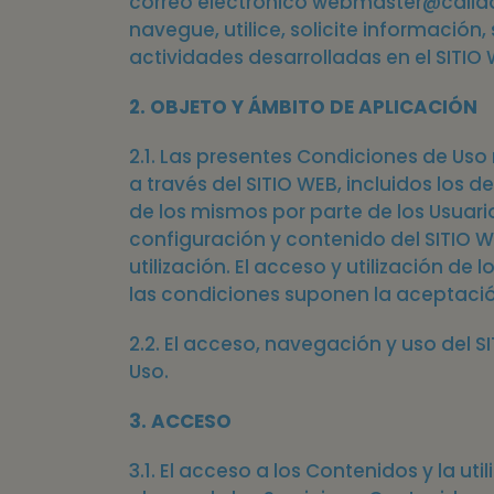
correo electrónico webmaster@calida
sitio
navegue, utilice, solicite información
web
actividades desarrolladas en el SITIO 
a
2. OBJETO Y ÁMBITO DE APLICACIÓN
las
personas
2.1. Las presentes Condiciones de Uso
con
a través del SITIO WEB, incluidos los d
de los mismos por parte de los Usuario
discapacidad
configuración y contenido del SITIO W
visual
utilización. El acceso y utilización d
que
las condiciones suponen la aceptaci
están
2.2. El acceso, navegación y uso del 
usando
Uso.
un
lector
3. ACCESO
de
3.1. El acceso a los Contenidos y la uti
pantalla;