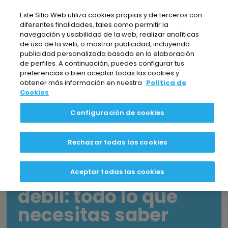
Nota:
Este Sitio Web utiliza cookies propias y de terceros con
este
diferentes finalidades, tales como permitir la
sitio
navegación y usabilidad de la web, realizar analíticas
web
de uso de la web, o mostrar publicidad, incluyendo
publicidad personalizada basada en la elaboración
incluye
de perfiles. A continuación, puedes configurar tus
EL BLOG DE BEZOYA
un
preferencias o bien aceptar todas las cookies y
sistema
obtener más información en nuestra
Política de
Cookies
de
accesibilidad.
TABLA DE CONTENIDOS
Configuración de cookies
Rechazar todas las cookies
Agua de
mineralización muy
Aceptar todas las cookies
débil: todo lo que
necesitas saber