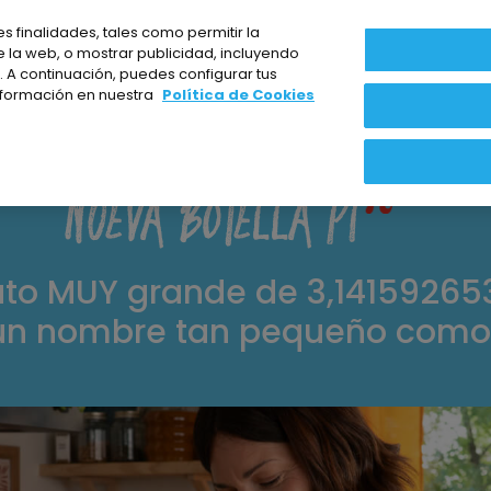
es finalidades, tales como permitir la
e la web, o mostrar publicidad, incluyendo
 A continuación, puedes configurar tus
nformación en nuestra
Política de Cookies
NUEVA BOTELLA Pi
to MUY grande de 3,14159265
un nombre tan pequeño como 