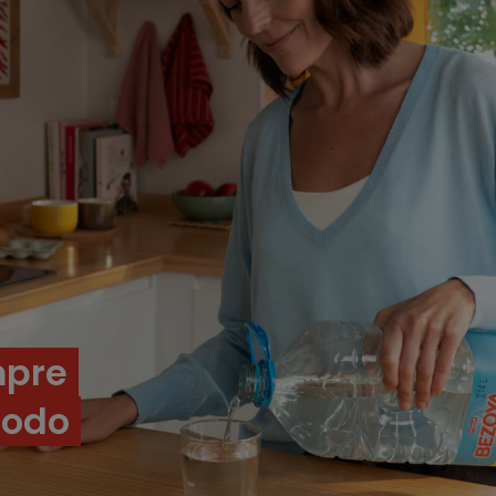
mpre
modo