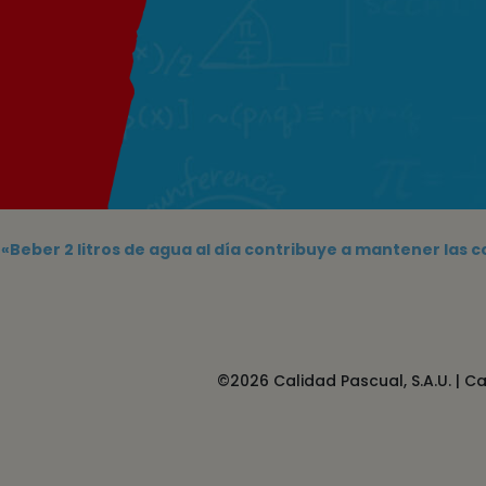
«Beber 2 litros de agua al día contribuye a mantener las 
©2026 Calidad Pascual, S.A.U. |
Ca