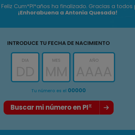
Feliz Cum*PI*años ha finalizado. Gracias a todos p
¡Enhorabuena a Antonia Quesada!
INTRODUCE TU FECHA DE NACIMIENTO
DIA
MES
AÑO
00000
Tu número es el
Buscar mi número en PI