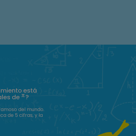
imiento está
ales de
?
 famoso del mundo.
 de 5 cifras, y la