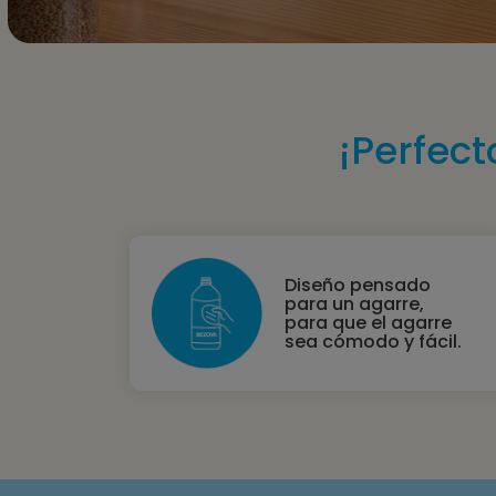
Presione
Control-
F10
para
¡Perfect
abrir
un
menú
de
accesibilidad.
Diseño pensado
para un agarre,
para que el agarre
sea cómodo y fácil.