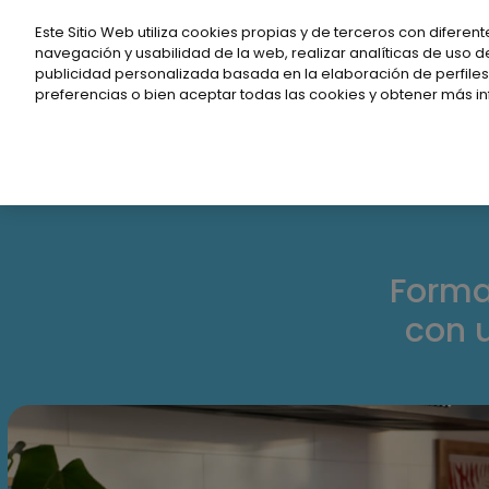
Nota:
Este Sitio Web utiliza cookies propias y de terceros con diferent
este
navegación y usabilidad de la web, realizar analíticas de uso d
publicidad personalizada basada en la elaboración de perfiles.
sitio
preferencias o bien aceptar todas las cookies y obtener más i
web
incluye
un
sistema
de
accesibilidad.
Forma
Presione
con 
Control-
F11
para
ajustar
el