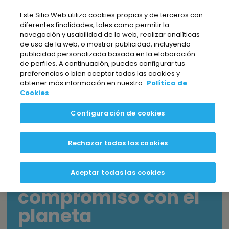
Nota:
Este Sitio Web utiliza cookies propias y de terceros con
este
diferentes finalidades, tales como permitir la
sitio
navegación y usabilidad de la web, realizar analíticas
web
de uso de la web, o mostrar publicidad, incluyendo
publicidad personalizada basada en la elaboración
incluye
de perfiles. A continuación, puedes configurar tus
EL BLOG DE BEZOYA
un
preferencias o bien aceptar todas las cookies y
sistema
obtener más información en nuestra
Política de
Cookies
de
accesibilidad.
TABLA DE CONTENIDOS
Configuración de cookies
Rechazar todas las cookies
La importancia de
reciclar: Un
Aceptar todas las cookies
compromiso con el
planeta