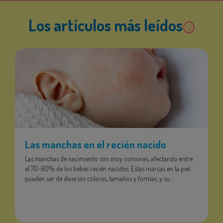
Los artículos más leídos
Las manchas en el recién nacido
C
p
Las manchas de nacimiento son muy comunes, afectando entre
ra
el 70-80% de los bebés recién nacidos. Estas marcas en la piel
D
pueden ser de diversos colores, tamaños y formas, y su
d
comportamiento también varía. Algunas desaparecen en unas
s
la
semanas, otras perduran durante años y otras son permanentes.
v
En este artículo de Bebé a Bordo, exploraremos los diferentes
c
tipos de manchas de nacimiento, sus características, causas y
e