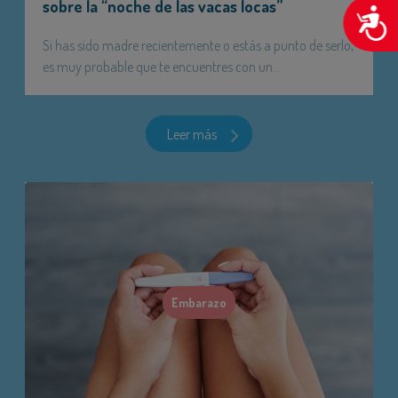
sobre la “noche de las vacas locas”
A
Si has sido madre recientemente o estás a punto de serlo,
es muy probable que te encuentres con un...
Leer más
Embarazo