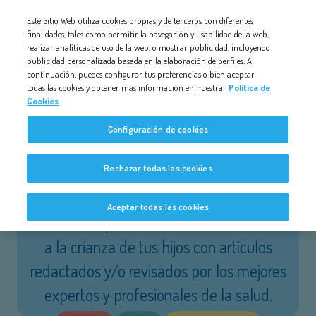
Nota:
Este Sitio Web utiliza cookies propias y de terceros con diferentes
este
finalidades, tales como permitir la navegación y usabilidad de la web,
realizar analíticas de uso de la web, o mostrar publicidad, incluyendo
sitio
publicidad personalizada basada en la elaboración de perfiles. A
web
continuación, puedes configurar tus preferencias o bien aceptar
todas las cookies y obtener más información en nuestra
Política de
incluye
Cookies
un
BLOG DE BEBÉ A BORDO
Configuración de cookies
sistema
de
Rechazar todas las cookies
Toda la ayuda y consejos que
accesibilidad.
necesitas para padres reales como
Aceptar todas las cookies
tú.
Te acompañamos desde el embarazo
a la crianza de tus hijos con artículos
redactados y/o revisados por los mejores
expertos y profesionales de la salud.