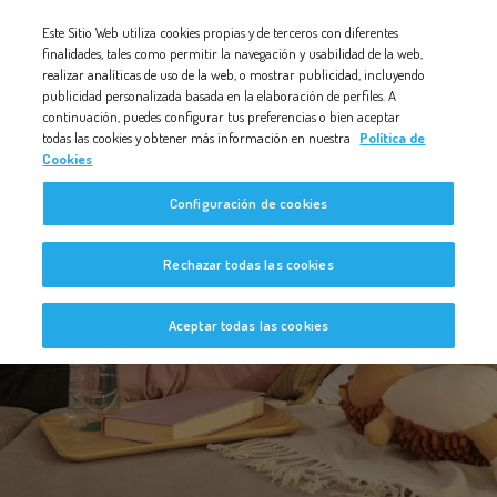
Nota:
Este Sitio Web utiliza cookies propias y de terceros con diferentes
este
finalidades, tales como permitir la navegación y usabilidad de la web,
realizar analíticas de uso de la web, o mostrar publicidad, incluyendo
sitio
publicidad personalizada basada en la elaboración de perfiles. A
web
continuación, puedes configurar tus preferencias o bien aceptar
todas las cookies y obtener más información en nuestra
Política de
incluye
Cookies
un
Configuración de cookies
sistema
de
Bebé a Bordo
Rechazar todas las cookies
accesibilidad.
Aceptar todas las cookies