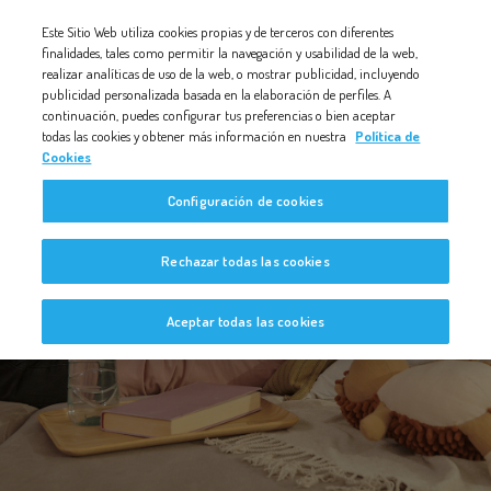
Nota:
Este Sitio Web utiliza cookies propias y de terceros con diferentes
este
finalidades, tales como permitir la navegación y usabilidad de la web,
realizar analíticas de uso de la web, o mostrar publicidad, incluyendo
sitio
publicidad personalizada basada en la elaboración de perfiles. A
web
continuación, puedes configurar tus preferencias o bien aceptar
todas las cookies y obtener más información en nuestra
Política de
incluye
Cookies
un
Configuración de cookies
sistema
de
Bebé a Bordo
Rechazar todas las cookies
accesibilidad.
Aceptar todas las cookies