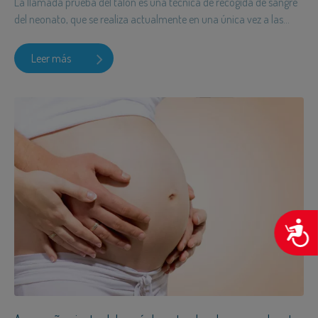
La llamada prueba del talón es una técnica de recogida de sangre
del neonato, que se realiza actualmente en una única vez a las...
Leer más
A