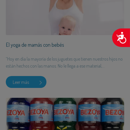
A
El yoga de mamás con bebés
“Hoy en día la mayoría de los juguetes que tienen nuestros hijos no
están hechos con las manos. No le llega a ese material,...
Leer más