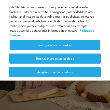
Nota:
Este Sitio Web utiliza cookies propias y de terceros con diferentes
este
finalidades, tales como permitir la navegación y usabilidad de la web,
realizar analíticas de uso de la web, o mostrar publicidad, incluyendo
sitio
publicidad personalizada basada en la elaboración de perfiles. A
web
continuación, puedes configurar tus preferencias o bien aceptar
todas las cookies y obtener más información en nuestra
Política de
incluye
Cookies
un
Configuración de cookies
sistema
de
Bebé a Bordo
Rechazar todas las cookies
accesibilidad.
Aceptar todas las cookies