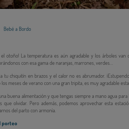
Bebé a Bordo
s el otoño! La temperatura es aún agradable y los árboles van
brándonos con esa gama de naranjas, marrones, verdes…
 a tu chiquitín en brazos y el calor no es abrumador. ¡Estupend
los meses de verano con una gran tripita, es muy agradable esta
 una buena alimentación y que tengas siempre a mano agua para 
s que olvidar. Pero además, podemos aprovechar esta estaci
rnos del parto con armonía.
l porteo