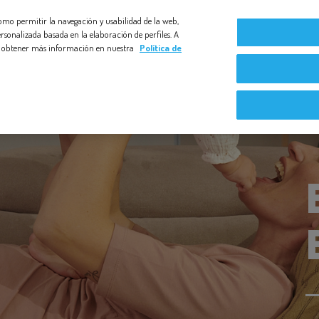
 como permitir la navegación y usabilidad de la web,
Compromiso Bezoya
Bebé a Bordo
Nuestras exper
rsonalizada basada en la elaboración de perfiles. A
s y obtener más información en nuestra
Política de