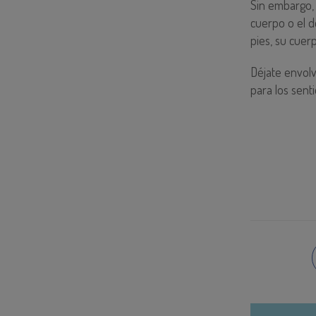
Sin embargo, 
cuerpo o el d
pies, su cuer
Déjate envolv
para los senti