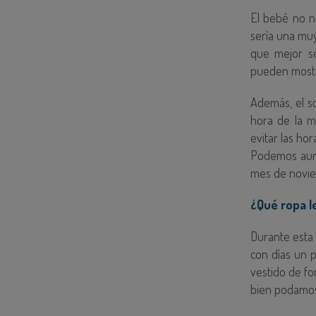
El bebé no n
sería una mu
que mejor s
pueden mostra
Además, el s
hora de la m
evitar las ho
Podemos aume
mes de novi
¿Qué ropa l
Durante esta
con días un 
vestido de fo
bien podamos 