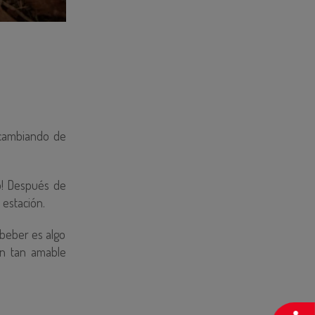
 cambiando de
o! Después de
 estación.
beber es algo
ón tan amable