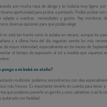
ecesita aún mucha ropa de abrigo y es todavía muy ligero, por l
y buena oportunidad para probar a portearlo. Podéis probar con 
e adapte a vuestras necesidades y gustos. Hay monitoras d
ros diversas opciones para que podáis elegir.
ol no está tan fuerte como lo estaba en verano, aunque los pas
añana y a última hora del día seguirían siendo los más reco
ras de mayor intensidad, especialmente en los meses de Septiem
ntar el tiempo de exposición al sol a medida que vayamos e
embre.
e pongo a mi bebé en otoño?
 estación multicolor podemos encontrarnos con días especialment
poco más frescos. Es importante tenerlo en cuenta para tener a
rma que podamos ponerle un gorrito y unos calcetines si así lo 
quitárselo con facilidad.