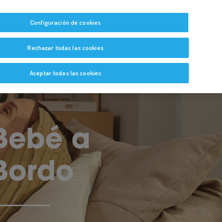
tas
Guías y Bitácoras
Blog
Glosario
Configuración de cookies
Rechazar todas las cookies
Aceptar todas las cookies
Bebé a
Bordo