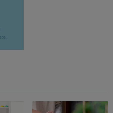
l
sos.