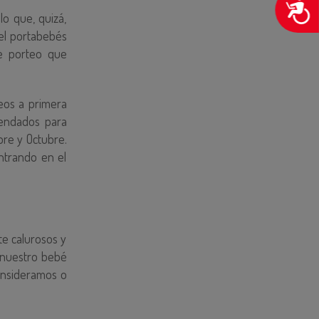
A
o que, quizá,
el portabebés
e porteo que
eos a primera
mendados para
bre y Octubre.
ntrando en el
e calurosos y
 nuestro bebé
consideramos o