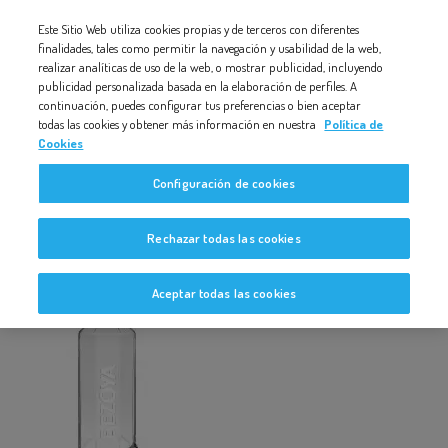
Nota:
Este Sitio Web utiliza cookies propias y de terceros con diferentes
1000-HOSTALERIA-VIDREO-PREMIUM
este
finalidades, tales como permitir la navegación y usabilidad de la web,
realizar analíticas de uso de la web, o mostrar publicidad, incluyendo
sitio
publicidad personalizada basada en la elaboración de perfiles. A
web
continuación, puedes configurar tus preferencias o bien aceptar
todas las cookies y obtener más información en nuestra
Política de
incluye
Cookies
un
1000-hostaleria-vidreo-premium
Configuración de cookies
sistema
de
Rechazar todas las cookies
accesibilidad.
Aceptar todas las cookies