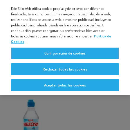
Nota:
Este Sitio Web utiliza cookies propias y de terceros con diferentes
500-HOGAR-SPORT
este
finalidades, tales como permitir la navegación y usabilidad de la web,
realizar analíticas de uso de la web, o mostrar publicidad, incluyendo
sitio
publicidad personalizada basada en la elaboración de perfiles. A
web
continuación, puedes configurar tus preferencias o bien aceptar
todas las cookies y obtener más información en nuestra
Política de
incluye
Cookies
un
500-hogar-sport
Configuración de cookies
sistema
de
Rechazar todas las cookies
accesibilidad.
Aceptar todas las cookies