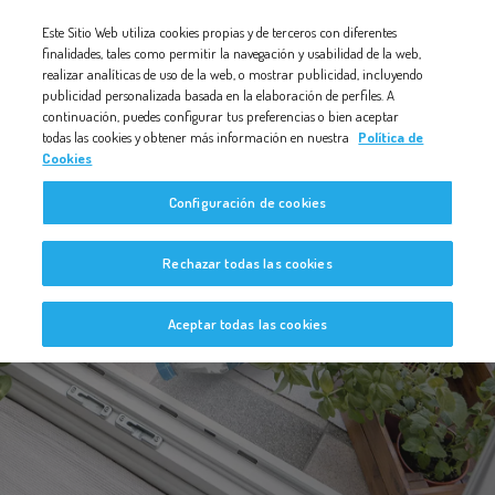
Nota:
Este Sitio Web utiliza cookies propias y de terceros con diferentes
este
finalidades, tales como permitir la navegación y usabilidad de la web,
realizar analíticas de uso de la web, o mostrar publicidad, incluyendo
sitio
publicidad personalizada basada en la elaboración de perfiles. A
web
continuación, puedes configurar tus preferencias o bien aceptar
todas las cookies y obtener más información en nuestra
Política de
incluye
Cookies
un
Configuración de cookies
sistema
de
Nuestros Productos
Rechazar todas las cookies
accesibilidad.
Aceptar todas las cookies