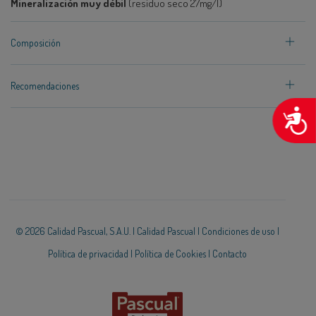
Mineralización muy débil
(residuo seco 27mg/l)
Composición
Recomendaciones
A
© 2026 Calidad Pascual, S.A.U. |
Calidad Pascual
|
Condiciones de uso
|
Política de privacidad
|
Política de Cookies
|
Contacto