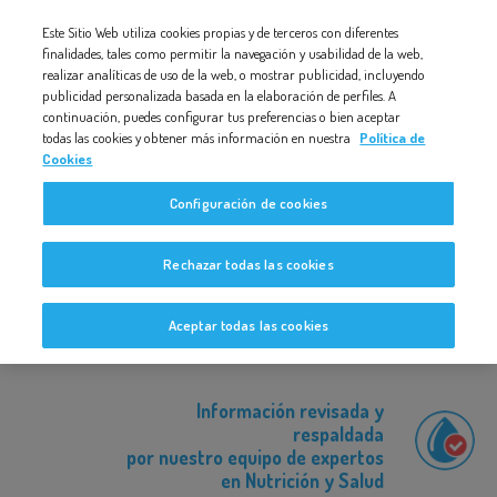
Nota:
Este Sitio Web utiliza cookies propias y de terceros con diferentes
VUELTA_AL_COLE_BAB_2407
este
finalidades, tales como permitir la navegación y usabilidad de la web,
realizar analíticas de uso de la web, o mostrar publicidad, incluyendo
sitio
publicidad personalizada basada en la elaboración de perfiles. A
web
continuación, puedes configurar tus preferencias o bien aceptar
todas las cookies y obtener más información en nuestra
Política de
incluye
Cookies
un
VUELTA_AL_COLE_BAB_2407
Configuración de cookies
sistema
de
Rechazar todas las cookies
accesibilidad.
Aceptar todas las cookies
Información revisada y
respaldada
por nuestro equipo de expertos
en Nutrición y Salud