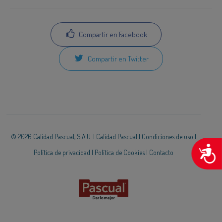
Compartir en Facebook
Compartir en Twitter
© 2026 Calidad Pascual, S.A.U. |
Calidad Pascual
|
Condiciones de uso
|
A
Política de privacidad
|
Política de Cookies
|
Contacto