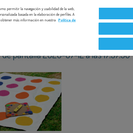
 como permitir la navegación y usabilidad de la web,
0
Compromiso Bezoya
Bebé a Bordo
Nuestras exper
rsonalizada basada en la elaboración de perfiles. A
s y obtener más información en nuestra
Política de
 de pantalla 2020-07-12 a las 17.37.50