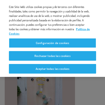
Nota:
Este Sitio Web utiliza cookies propias y de terceros con diferentes
SUMITO MANUALIDAD VERANO NIÑOS SUMAS
este
finalidades, tales como permitir la navegación y usabilidad de la web,
realizar analíticas de uso de la web, o mostrar publicidad, incluyendo
sitio
publicidad personalizada basada en la elaboración de perfiles. A
web
continuación, puedes configurar tus preferencias o bien aceptar
todas las cookies y obtener más información en nuestra
Política de
incluye
Cookies
un
sumito manualidad verano niños
Configuración de cookies
sistema
sumas
de
Rechazar todas las cookies
accesibilidad.
Aceptar todas las cookies