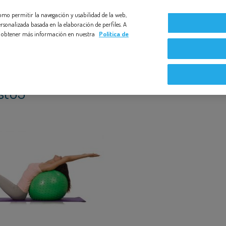
 como permitir la navegación y usabilidad de la web,
Compromiso Bezoya
Bebé a Bordo
Nuestras exper
rsonalizada basada en la elaboración de perfiles. A
s y obtener más información en nuestra
Política de
st03