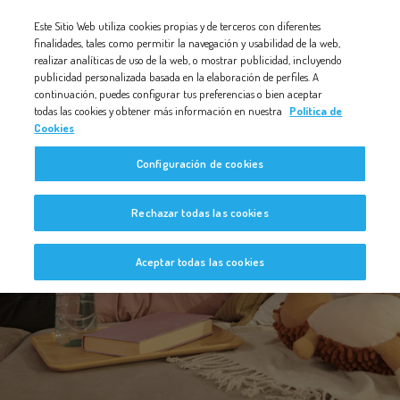
Nota:
Este Sitio Web utiliza cookies propias y de terceros con diferentes
este
finalidades, tales como permitir la navegación y usabilidad de la web,
realizar analíticas de uso de la web, o mostrar publicidad, incluyendo
sitio
publicidad personalizada basada en la elaboración de perfiles. A
web
continuación, puedes configurar tus preferencias o bien aceptar
todas las cookies y obtener más información en nuestra
Política de
incluye
Cookies
un
Configuración de cookies
sistema
de
Bebé a Bordo
Rechazar todas las cookies
accesibilidad.
Aceptar todas las cookies