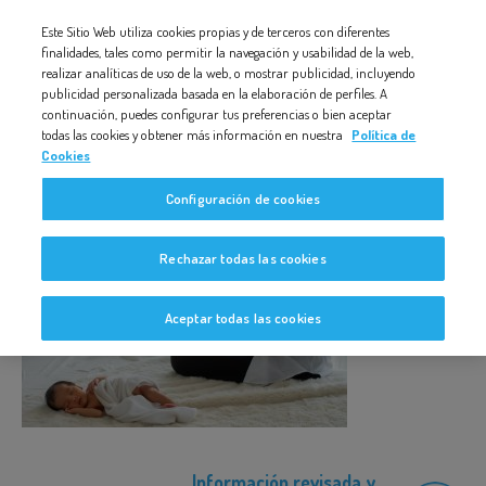
Nota:
Este Sitio Web utiliza cookies propias y de terceros con diferentes
PORTADA BANNER WEB
este
finalidades, tales como permitir la navegación y usabilidad de la web,
realizar analíticas de uso de la web, o mostrar publicidad, incluyendo
sitio
publicidad personalizada basada en la elaboración de perfiles. A
web
continuación, puedes configurar tus preferencias o bien aceptar
todas las cookies y obtener más información en nuestra
Política de
incluye
Cookies
un
Portada banner web
Configuración de cookies
sistema
de
Rechazar todas las cookies
accesibilidad.
Aceptar todas las cookies
Información revisada y