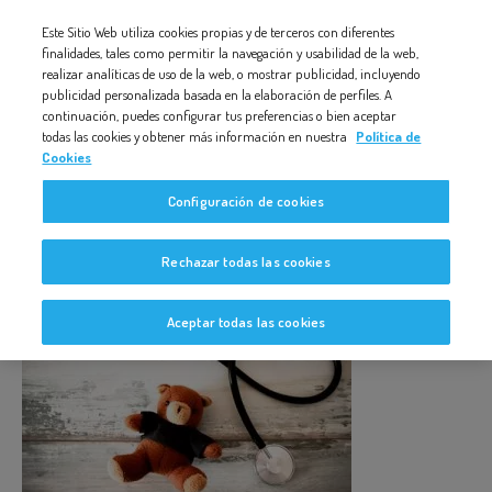
Nota:
Este Sitio Web utiliza cookies propias y de terceros con diferentes
ADAPPOST01_01
este
finalidades, tales como permitir la navegación y usabilidad de la web,
realizar analíticas de uso de la web, o mostrar publicidad, incluyendo
sitio
publicidad personalizada basada en la elaboración de perfiles. A
web
continuación, puedes configurar tus preferencias o bien aceptar
todas las cookies y obtener más información en nuestra
Política de
incluye
Cookies
un
adappost01_01
Configuración de cookies
sistema
de
Rechazar todas las cookies
accesibilidad.
Aceptar todas las cookies