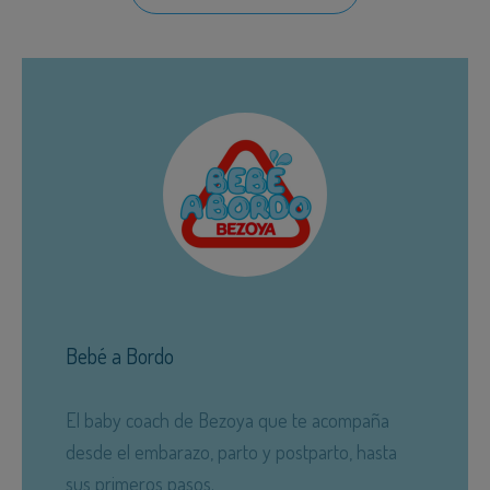
Bebé a Bordo
El baby coach de Bezoya que te acompaña
desde el embarazo, parto y postparto, hasta
sus primeros pasos.