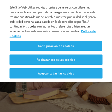
Nota:
Este Sitio Web utiliza cookies propias y de terceros con diferentes
este
finalidades, tales como permitir la navegación y usabilidad de la web,
realizar analíticas de uso de la web, o mostrar publicidad, incluyendo
sitio
publicidad personalizada basada en la elaboración de perfiles. A
web
continuación, puedes configurar tus preferencias o bien aceptar
todas las cookies y obtener más información en nuestra
Política de
incluye
Cookies
un
Configuración de cookies
sistema
de
Bebé a Bordo
Rechazar todas las cookies
accesibilidad.
Aceptar todas las cookies