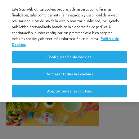
Nota:
Este Sitio Web utiliza cookies propias y de terceros con diferentes
POMPERO-RECICLAJE-CASERO
este
finalidades, tales como permitir la navegación y usabilidad de la web,
realizar analíticas de uso de la web, o mostrar publicidad, incluyendo
sitio
publicidad personalizada basada en la elaboración de perfiles. A
web
continuación, puedes configurar tus preferencias o bien aceptar
todas las cookies y obtener más información en nuestra
Política de
incluye
Cookies
un
pompero-reciclaje-casero
Configuración de cookies
sistema
de
Rechazar todas las cookies
accesibilidad.
Aceptar todas las cookies