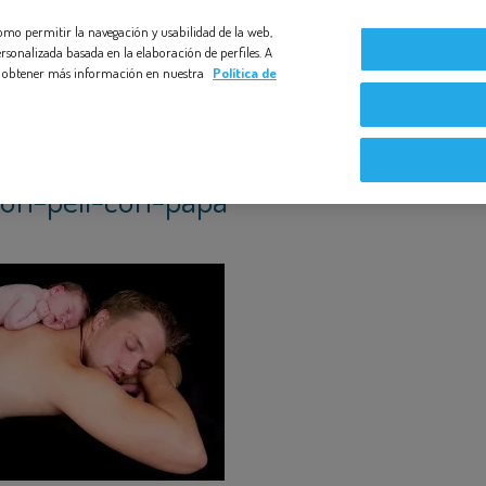
 como permitir la navegación y usabilidad de la web,
Compromiso Bezoya
Bebé a Bordo
Nuestras exper
rsonalizada basada en la elaboración de perfiles. A
s y obtener más información en nuestra
Política de
-con-peil-con-papa