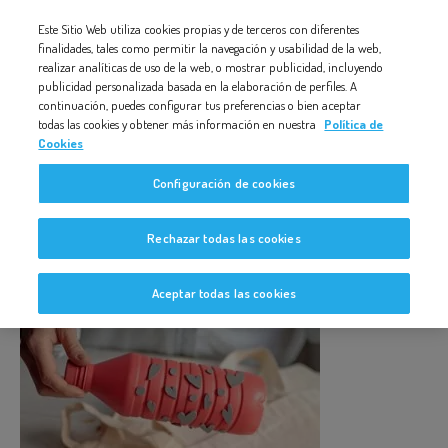
Nota:
Este Sitio Web utiliza cookies propias y de terceros con diferentes
este
finalidades, tales como permitir la navegación y usabilidad de la web,
RODILLO MANUALIDAD DÍA DE LA MADRE RECICLAJE
realizar analíticas de uso de la web, o mostrar publicidad, incluyendo
sitio
publicidad personalizada basada en la elaboración de perfiles. A
web
continuación, puedes configurar tus preferencias o bien aceptar
todas las cookies y obtener más información en nuestra
Política de
incluye
Cookies
un
rodillo manualidad día de la
Configuración de cookies
sistema
madre reciclaje
de
Rechazar todas las cookies
accesibilidad.
Aceptar todas las cookies