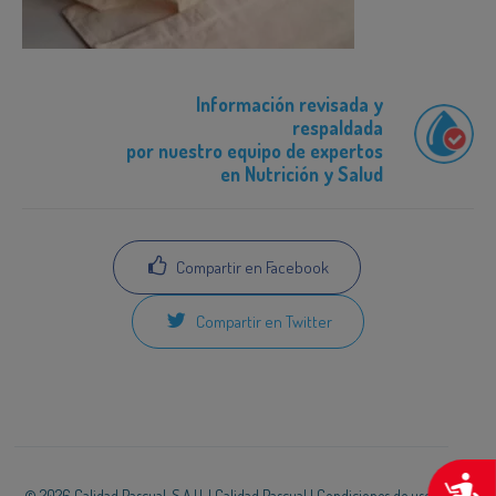
Información revisada y
respaldada
por nuestro equipo de expertos
en Nutrición y Salud
Compartir en Facebook
Compartir en Twitter
A
© 2026 Calidad Pascual, S.A.U. |
Calidad Pascual
|
Condiciones de uso
|