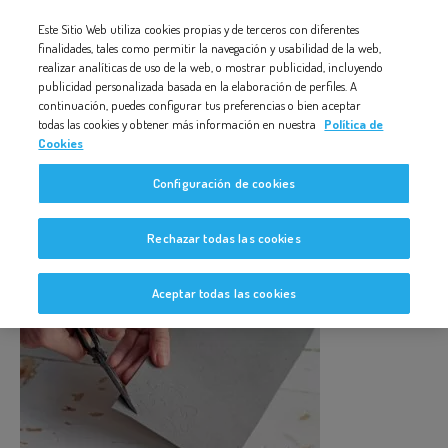
Nota:
Este Sitio Web utiliza cookies propias y de terceros con diferentes
PASO A PASO MANULIADAD DÍA DE LA MADRE
este
finalidades, tales como permitir la navegación y usabilidad de la web,
realizar analíticas de uso de la web, o mostrar publicidad, incluyendo
sitio
publicidad personalizada basada en la elaboración de perfiles. A
web
continuación, puedes configurar tus preferencias o bien aceptar
todas las cookies y obtener más información en nuestra
Política de
incluye
Cookies
un
paso a paso manuliadad día de la
Configuración de cookies
sistema
madre
de
Rechazar todas las cookies
accesibilidad.
Aceptar todas las cookies