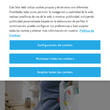
Nota:
Este Sitio Web utiliza cookies propias y de terceros con diferentes
CONTRADICCIONES02
este
finalidades, tales como permitir la navegación y usabilidad de la web,
realizar analíticas de uso de la web, o mostrar publicidad, incluyendo
sitio
publicidad personalizada basada en la elaboración de perfiles. A
web
continuación, puedes configurar tus preferencias o bien aceptar
todas las cookies y obtener más información en nuestra
Política de
incluye
Cookies
un
contradicciones02
Configuración de cookies
sistema
de
Rechazar todas las cookies
accesibilidad.
Aceptar todas las cookies