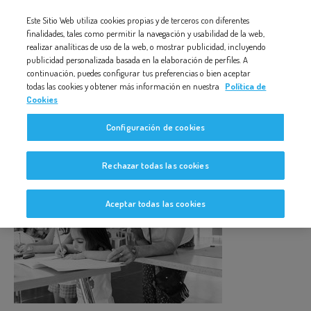
Nota:
Este Sitio Web utiliza cookies propias y de terceros con diferentes
EVENTO_BEZOYA_AR-105
este
finalidades, tales como permitir la navegación y usabilidad de la web,
realizar analíticas de uso de la web, o mostrar publicidad, incluyendo
sitio
publicidad personalizada basada en la elaboración de perfiles. A
web
continuación, puedes configurar tus preferencias o bien aceptar
todas las cookies y obtener más información en nuestra
Política de
incluye
Cookies
un
Evento_Bezoya_AR-105
Configuración de cookies
sistema
de
Rechazar todas las cookies
accesibilidad.
Aceptar todas las cookies