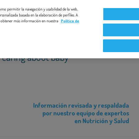
 como permitir la navegación y usabilidad de la web,
Compromiso Bezoya
Bebé a Bordo
Nuestras exper
rsonalizada basada en la elaboración de perfiles. A
s y obtener más información en nuestra
Política de
caring about baby
Información revisada y respaldada
por nuestro equipo de expertos
en Nutrición y Salud