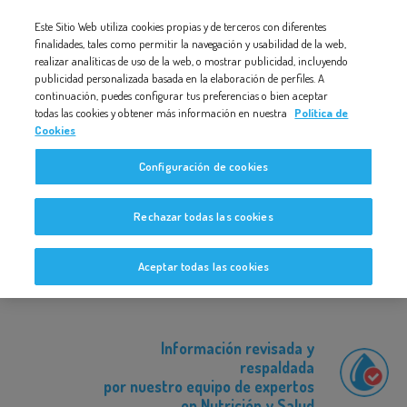
Nota:
Este Sitio Web utiliza cookies propias y de terceros con diferentes
este
finalidades, tales como permitir la navegación y usabilidad de la web,
01-¿POR QUÉ LOS PERRITOS MUEVEN EL RABO CUANDO
ESTÁN CONTENTOS?
realizar analíticas de uso de la web, o mostrar publicidad, incluyendo
sitio
publicidad personalizada basada en la elaboración de perfiles. A
web
continuación, puedes configurar tus preferencias o bien aceptar
todas las cookies y obtener más información en nuestra
Política de
incluye
Cookies
un
Configuración de cookies
sistema
01-¿Por qué los perritos mueven
de
el rabo cuando están contentos?
Rechazar todas las cookies
accesibilidad.
Aceptar todas las cookies
Información revisada y
respaldada
por nuestro equipo de expertos
en Nutrición y Salud