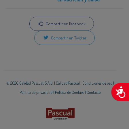
Compartir en Facebook
Compartir en Twitter
© 2026 Calidad Pascual, S.A.U. |
Calidad Pascual
|
Condiciones de uso
|
A
Política de privacidad
|
Política de Cookies
|
Contacto