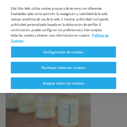
Nota:
Este Sitio Web utiliza cookies propias y de terceros con diferentes
ALERGIA-O-INTOLERANCIA-1
este
finalidades, tales como permitir la navegación y usabilidad de la web,
realizar analíticas de uso de la web, o mostrar publicidad, incluyendo
sitio
publicidad personalizada basada en la elaboración de perfiles. A
web
continuación, puedes configurar tus preferencias o bien aceptar
todas las cookies y obtener más información en nuestra
Política de
incluye
Cookies
un
Alergia-o-intolerancia-1
Configuración de cookies
sistema
de
Rechazar todas las cookies
accesibilidad.
Aceptar todas las cookies