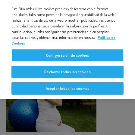
Nota:
Este Sitio Web utiliza cookies propias y de terceros con diferentes
MUJER EMBARAZADA BEBIENDO AGUA
este
finalidades, tales como permitir la navegación y usabilidad de la web,
realizar analíticas de uso de la web, o mostrar publicidad, incluyendo
sitio
publicidad personalizada basada en la elaboración de perfiles. A
web
continuación, puedes configurar tus preferencias o bien aceptar
todas las cookies y obtener más información en nuestra
Política de
incluye
Cookies
un
Mujer embarazada bebiendo agua
Configuración de cookies
sistema
de
Rechazar todas las cookies
accesibilidad.
Aceptar todas las cookies