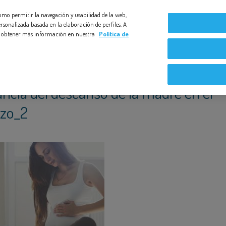
 como permitir la navegación y usabilidad de la web,
L AMBARAZO_2
Compromiso Bezoya
Bebé a Bordo
Nuestras exper
rsonalizada basada en la elaboración de perfiles. A
s y obtener más información en nuestra
Política de
ncia del descanso de la madre en el
zo_2