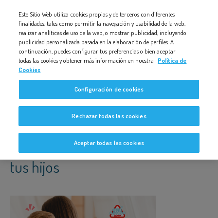
Nota:
Este Sitio Web utiliza cookies propias y de terceros con diferentes
este
finalidades, tales como permitir la navegación y usabilidad de la web,
OFRECE AGUA FRECUENTEMENTE, O AUMENTA LAS TOMAS
DE PECHO SI AÚN SON LACTANTES, PARA HIDRATAR A TUS
realizar analíticas de uso de la web, o mostrar publicidad, incluyendo
sitio
HIJOS
publicidad personalizada basada en la elaboración de perfiles. A
web
continuación, puedes configurar tus preferencias o bien aceptar
todas las cookies y obtener más información en nuestra
Política de
incluye
Cookies
un
Configuración de cookies
sistema
Ofrece agua frecuentemente, o
de
Rechazar todas las cookies
aumenta las tomas de pecho si
accesibilidad.
aún son lactantes, para hidratar a
Aceptar todas las cookies
tus hijos