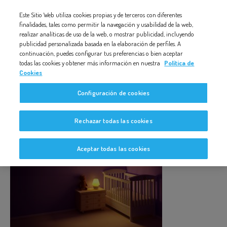
Nota:
Este Sitio Web utiliza cookies propias y de terceros con diferentes
BEBÉ DURMIENDO
este
finalidades, tales como permitir la navegación y usabilidad de la web,
realizar analíticas de uso de la web, o mostrar publicidad, incluyendo
sitio
publicidad personalizada basada en la elaboración de perfiles. A
web
continuación, puedes configurar tus preferencias o bien aceptar
todas las cookies y obtener más información en nuestra
Política de
incluye
Cookies
un
BEBÉ DURMIENDO
Configuración de cookies
sistema
de
Rechazar todas las cookies
accesibilidad.
Aceptar todas las cookies