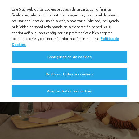
Nota:
Este Sitio Web utiliza cookies propias y de terceros con diferentes
este
finalidades, tales como permitir la navegación y usabilidad de la web,
realizar analíticas de uso de la web, o mostrar publicidad, incluyendo
sitio
publicidad personalizada basada en la elaboración de perfiles. A
web
continuación, puedes configurar tus preferencias o bien aceptar
todas las cookies y obtener más información en nuestra
Política de
incluye
Cookies
un
Configuración de cookies
sistema
de
Bebé a Bordo
Rechazar todas las cookies
accesibilidad.
Aceptar todas las cookies