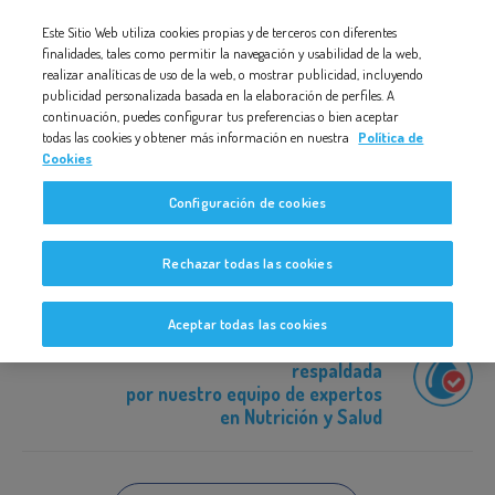
Nota:
Este Sitio Web utiliza cookies propias y de terceros con diferentes
ESTIMULA-HABLA-BEBÉ-1
este
finalidades, tales como permitir la navegación y usabilidad de la web,
realizar analíticas de uso de la web, o mostrar publicidad, incluyendo
sitio
publicidad personalizada basada en la elaboración de perfiles. A
web
continuación, puedes configurar tus preferencias o bien aceptar
todas las cookies y obtener más información en nuestra
Política de
incluye
Cookies
un
estimula-habla-bebé-1
Configuración de cookies
sistema
de
Rechazar todas las cookies
accesibilidad.
Aceptar todas las cookies
Información revisada y
respaldada
por nuestro equipo de expertos
en Nutrición y Salud