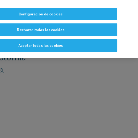
, APLICAR FRÍO Y REALIZAR UN SEGUIMIENTO MÉDICO
tas
Guías y Bitácoras
Blog
Glosario
Configuración de cookies
Rechazar todas las cookies
Aceptar todas las cookies
iotomía
a,