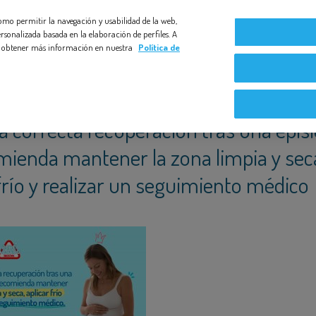
 como permitir la navegación y usabilidad de la web,
ISIOTOMÍA SE RECOMIENDA MANTENER LA ZONA LIMPIA Y SECA
Compromiso Bezoya
Bebé a Bordo
Nuestras exper
rsonalizada basada en la elaboración de perfiles. A
s y obtener más información en nuestra
Política de
a correcta recuperación tras una epis
mienda mantener la zona limpia y sec
frío y realizar un seguimiento médico