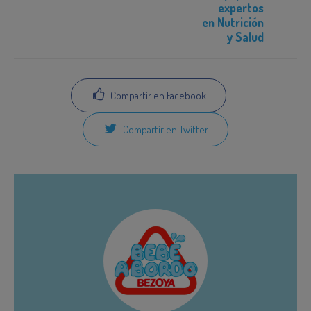
expertos
en Nutrición
y Salud
Compartir en Facebook
Compartir en Twitter