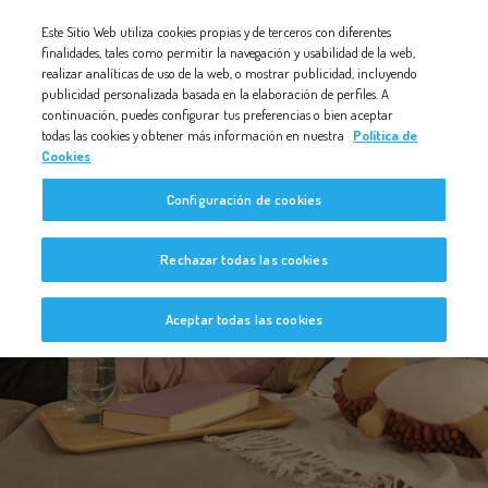
Nota:
Este Sitio Web utiliza cookies propias y de terceros con diferentes
este
finalidades, tales como permitir la navegación y usabilidad de la web,
realizar analíticas de uso de la web, o mostrar publicidad, incluyendo
sitio
publicidad personalizada basada en la elaboración de perfiles. A
web
continuación, puedes configurar tus preferencias o bien aceptar
todas las cookies y obtener más información en nuestra
Política de
incluye
Cookies
un
Configuración de cookies
sistema
de
Bebé a Bordo
Rechazar todas las cookies
accesibilidad.
Aceptar todas las cookies