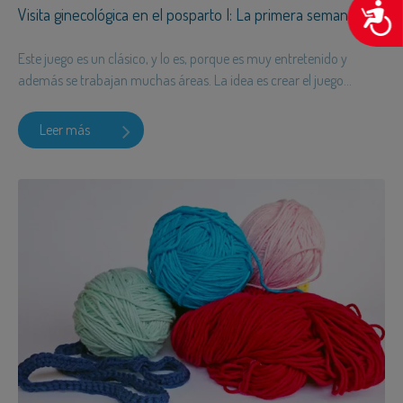
A
Visita ginecológica en el posparto I: La primera semana
Este juego es un clásico, y lo es, porque es muy entretenido y
además se trabajan muchas áreas. La idea es crear el juego...
Leer más