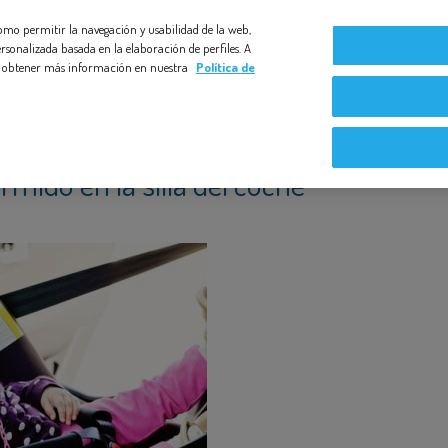
 como permitir la navegación y usabilidad de la web,
Compromiso Bezoya
Bebé a Bordo
Nuestras exper
rsonalizada basada en la elaboración de perfiles. A
s y obtener más información en nuestra
Política de
rmido en la silla del coche