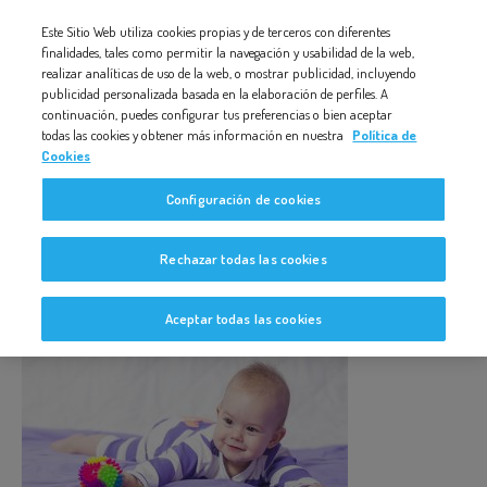
Nota:
Este Sitio Web utiliza cookies propias y de terceros con diferentes
EJERCICIO-Y-ESTIMULACION-TEMPRANA-1
este
finalidades, tales como permitir la navegación y usabilidad de la web,
realizar analíticas de uso de la web, o mostrar publicidad, incluyendo
sitio
publicidad personalizada basada en la elaboración de perfiles. A
web
continuación, puedes configurar tus preferencias o bien aceptar
todas las cookies y obtener más información en nuestra
Política de
incluye
Cookies
un
Ejercicio-y-estimulacion-
Configuración de cookies
sistema
temprana-1
de
Rechazar todas las cookies
accesibilidad.
Aceptar todas las cookies