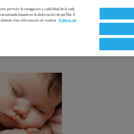
 como permitir la navegación y usabilidad de la web,
Compromiso Bezoya
Bebé a Bordo
Nuestras exper
rsonalizada basada en la elaboración de perfiles. A
s y obtener más información en nuestra
Política de