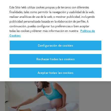
Nota:
Este Sitio Web utiliza cookies propias y de terceros con diferentes
este
finalidades, tales como permitir la navegación y usabilidad de la web,
CAPTURA-DE-PANTALLA-2013-09-17-A-LAS-10.53.15
realizar analíticas de uso de la web, o mostrar publicidad, incluyendo
sitio
publicidad personalizada basada en la elaboración de perfiles. A
web
continuación, puedes configurar tus preferencias o bien aceptar
todas las cookies y obtener más información en nuestra
Política de
incluye
Cookies
un
Captura-de-pantalla-2013-09-17-
Configuración de cookies
sistema
a-las-10.53.15
de
Rechazar todas las cookies
accesibilidad.
Aceptar todas las cookies