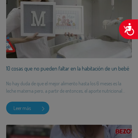
A
10 cosas que no pueden faltar en la habitación de un bebé
No hay duda de que el mejor alimento hasta los 6 meses es la
leche materna pero, a partir de entonces, el aporte nutricional...
Leer más