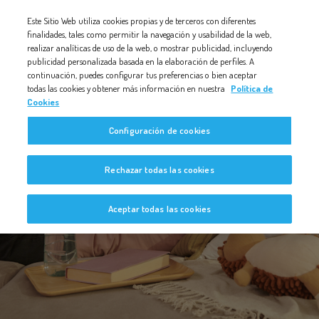
Nota:
Este Sitio Web utiliza cookies propias y de terceros con diferentes
este
finalidades, tales como permitir la navegación y usabilidad de la web,
realizar analíticas de uso de la web, o mostrar publicidad, incluyendo
sitio
publicidad personalizada basada en la elaboración de perfiles. A
web
continuación, puedes configurar tus preferencias o bien aceptar
todas las cookies y obtener más información en nuestra
Política de
incluye
Cookies
un
Configuración de cookies
sistema
de
Bebé a Bordo
Rechazar todas las cookies
accesibilidad.
Aceptar todas las cookies