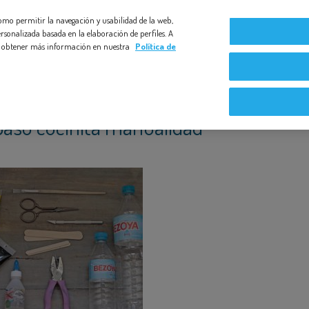
 como permitir la navegación y usabilidad de la web,
Compromiso Bezoya
Bebé a Bordo
Nuestras exper
rsonalizada basada en la elaboración de perfiles. A
s y obtener más información en nuestra
Política de
paso cocinita manualidad