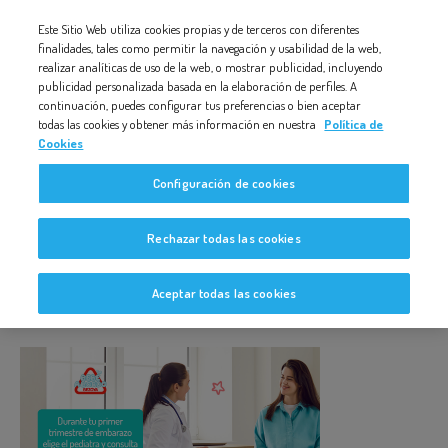
Nota:
Este Sitio Web utiliza cookies propias y de terceros con diferentes
este
finalidades, tales como permitir la navegación y usabilidad de la web,
DURANTE TU PRIMER TRIMESTRE DE EMBARAZO ELIGE EL
PEDIATRA Y CONSULTA CON TU SEGURO MÉDICO
realizar analíticas de uso de la web, o mostrar publicidad, incluyendo
sitio
publicidad personalizada basada en la elaboración de perfiles. A
web
continuación, puedes configurar tus preferencias o bien aceptar
todas las cookies y obtener más información en nuestra
Política de
incluye
Cookies
un
Configuración de cookies
sistema
Durante tu primer trimestre de
de
embarazo elige el pediatra y
Rechazar todas las cookies
accesibilidad.
consulta con tu seguro médico
Aceptar todas las cookies