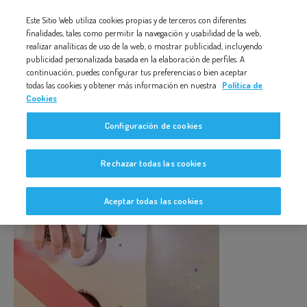
Nota:
Este Sitio Web utiliza cookies propias y de terceros con diferentes
MUEBLE-JARDINERA-ALTA-300-PPI-(33)
este
finalidades, tales como permitir la navegación y usabilidad de la web,
realizar analíticas de uso de la web, o mostrar publicidad, incluyendo
sitio
publicidad personalizada basada en la elaboración de perfiles. A
web
continuación, puedes configurar tus preferencias o bien aceptar
todas las cookies y obtener más información en nuestra
Política de
incluye
Cookies
un
Mueble-Jardinera-Alta-300-PPI-
Configuración de cookies
sistema
(33)
de
Rechazar todas las cookies
accesibilidad.
Aceptar todas las cookies