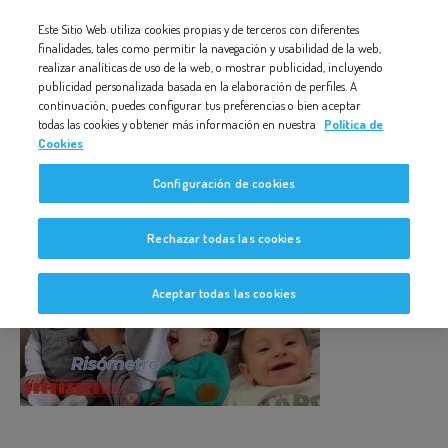
Nota:
Este Sitio Web utiliza cookies propias y de terceros con diferentes
MINIATURA_BAB_RISAS
este
finalidades, tales como permitir la navegación y usabilidad de la web,
realizar analíticas de uso de la web, o mostrar publicidad, incluyendo
sitio
publicidad personalizada basada en la elaboración de perfiles. A
web
continuación, puedes configurar tus preferencias o bien aceptar
todas las cookies y obtener más información en nuestra
Política de
incluye
Cookies
un
miniatura_bab_risas
Configuración de cookies
sistema
de
Rechazar todas las cookies
accesibilidad.
Aceptar todas las cookies